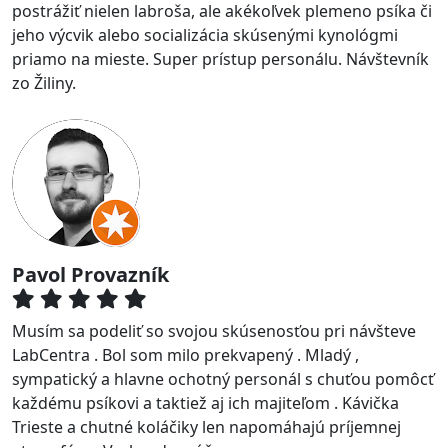
postrážiť nielen labroša, ale akékoľvek plemeno psíka či
jeho výcvik alebo socializácia skúsenými kynológmi
priamo na mieste. Super prístup personálu. Návštevník
zo Žiliny.
Pavol Provazník
Musím sa podeliť so svojou skúsenosťou pri návšteve
LabCentra . Bol som milo prekvapený . Mladý ,
sympatický a hlavne ochotný personál s chuťou pomôcť
každému psíkovi a taktiež aj ich majiteľom . Kávička
Trieste a chutné koláčiky len napomáhajú príjemnej