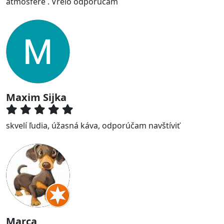
atmosfére . Vrelo odporúčam
Maxim Sijka
skvelí ľudia, úžasná káva, odporúčam navštíviť
Marca