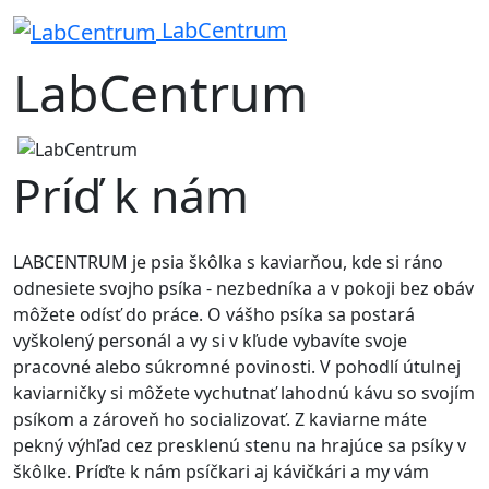
LabCentrum
LabCentrum
Príď k nám
LABCENTRUM je psia škôlka s kaviarňou, kde si ráno
odnesiete svojho psíka - nezbedníka a v pokoji bez obáv
môžete odísť do práce. O vášho psíka sa postará
vyškolený personál a vy si v kľude vybavíte svoje
pracovné alebo súkromné povinosti. V pohodlí útulnej
kaviarničky si môžete vychutnať lahodnú kávu so svojím
psíkom a zároveň ho socializovať. Z kaviarne máte
pekný výhľad cez presklenú stenu na hrajúce sa psíky v
škôlke. Príďte k nám psíčkari aj kávičkári a my vám