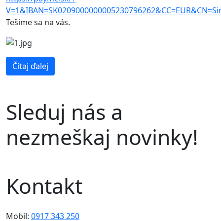
V=1&IBAN=SK0209000000005230796262&CC=EUR&CN=S
Tešime sa na vás.
Čítaj ďalej
Sleduj nás a
nezmeškaj novinky!
Kontakt
Mobil:
0917 343 250