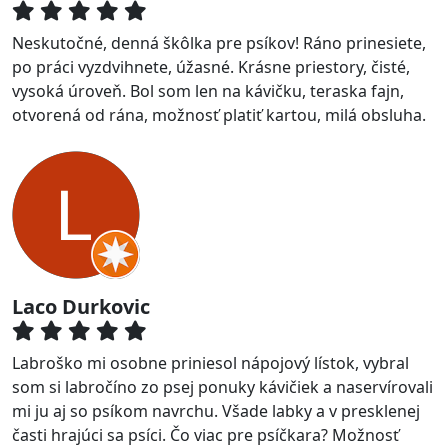
Neskutočné, denná škôlka pre psíkov! Ráno prinesiete,
po práci vyzdvihnete, úžasné. Krásne priestory, čisté,
vysoká úroveň. Bol som len na kávičku, teraska fajn,
otvorená od rána, možnosť platiť kartou, milá obsluha.
Laco Durkovic
Labroško mi osobne priniesol nápojový lístok, vybral
som si labročíno zo psej ponuky kávičiek a naservírovali
mi ju aj so psíkom navrchu. Všade labky a v presklenej
časti hrajúci sa psíci. Čo viac pre psíčkara? Možnosť