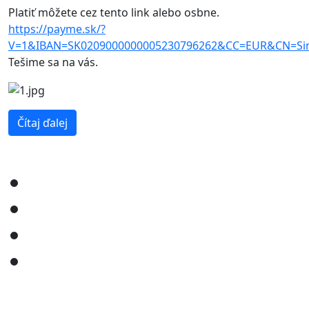
Platiť môžete cez tento link alebo osbne.
https://payme.sk/?
V=1&IBAN=SK0209000000005230796262&CC=EUR&CN=S
Tešime sa na vás.
Čítaj ďalej
Domov
Cenník
Kontakt
Novinky